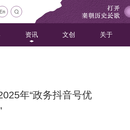
打开
En
秦朝历史长歌
界
资讯
文创
关于
025年“政务抖音号优
”