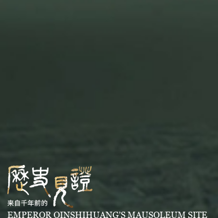
EMPEROR QINSHIHUANG’S MAUSOLEUM SITE