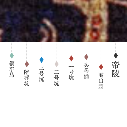
铜车马
帝陵
兵马俑
一号坑
三号坑
陪葬坑
二号坑
丽山园