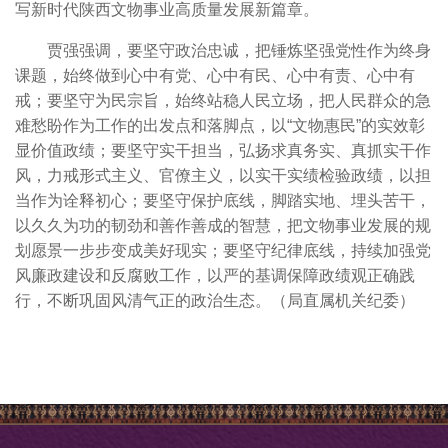
写新时代陕西文物事业高质量发展新篇章。
贾强强调，要坚守政治忠诚，把锤炼坚强党性作为终身
课题，始终做到心中有党、心中有民、心中有责、心中有
戒；要坚守为民宗旨，始终站稳人民立场，把人民群众的急
难愁盼作为工作的出发点和落脚点，以“文物惠民”的实效彰
显价值政绩；要坚守实干担当，弘扬求真务实、真抓实干作
风，力戒形式主义、官僚主义，以实干实绩检验政绩，以担
当作为诠释初心；要坚守保护底线，脚踏实地、埋头苦干，
以久久为功的韧劲和善作善成的智慧，把文物事业发展的规
划愿景一步步变成美好现实；要坚守纪律底线，持续加强党
风廉政建设和反腐败工作，以严的基调保障政绩观正确践
行，不断巩固风清气正的政治生态。（局直属机关纪委）