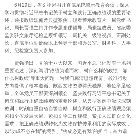
6月29日，省文物局召开直属系统警示教育会议，深入
学习贯彻习近平总书记关于树立和践行正确政绩观的重要论
述，通报政绩观偏差典型案例，观看警示教育片，局党组书
记、局长贾强主持并作专题党课辅导，局党组成员、省纪委
监委驻文旅厅纪检监察组领导，局机关二级巡视员、正副处
长，直属单位副处级以上领导干部和办公室、财务科、人事
科、纪检室负责人参加。
贾强指出，党的十八大以来，习近平总书记发表一系列
重要论述，深刻阐明“政绩为谁而树、树什么样的政绩、靠
什么树政绩”等重大问题，为我们廓清思想迷雾、校准行动
方向提供了根本遵循。陕西文物资源得天独厚、地位举足轻
重，全体党员干部要深刻领会、坚决践行习近平总书记关于
树立和践行正确政绩观的重要论述，从典型案例中汲取深刻
教训，时刻自重自省自警自励；树立和践行正确政绩观必须
紧扣全省发展大局、紧扣文物工作规律、紧扣人民群众文化
需求，把正确政绩观转化为文物保护传承利用的实际成效，
以“功成不必在我”的境界、“功成必定有我”的担当，奋力谱