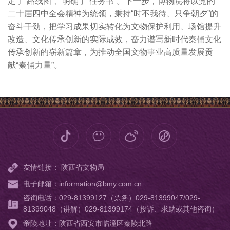
定了“路线图”、明确了“任务书”。下一步，博物院将以党的
二十届四中全会精神为统领，秉持“时不我待、只争朝夕”的
奋斗干劲，把学习成果切实转化为文物保护利用、场馆提升
改造、文化传承创新的实际成效，奋力谱写新时代秦俑文化
传承创新的崭新篇章，为推动全国文物事业高质量发展贡
献“秦俑力量”。
友情链接：
陕西省文物局
电子邮箱：information@bmy.com.cn
咨询电话：029-81399127（票务）029-81399047/029-
81399048（讲解）029-81399174（投诉、求助或其他咨询）
帝陵地址：陕西省西安市临潼区秦陵北路