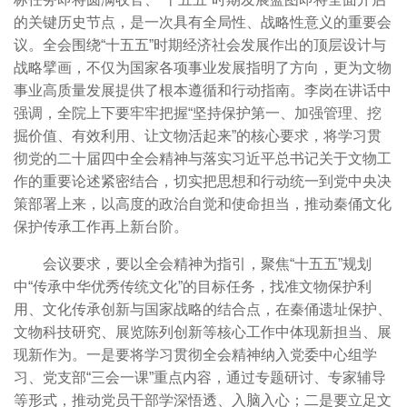
的关键历史节点，是一次具有全局性、战略性意义的重要会
议。全会围绕“十五五”时期经济社会发展作出的顶层设计与
战略擘画，不仅为国家各项事业发展指明了方向，更为文物
事业高质量发展提供了根本遵循和行动指南。李岗在讲话中
强调，全院上下要牢牢把握“坚持保护第一、加强管理、挖
掘价值、有效利用、让文物活起来”的核心要求，将学习贯
彻党的二十届四中全会精神与落实习近平总书记关于文物工
作的重要论述紧密结合，切实把思想和行动统一到党中央决
策部署上来，以高度的政治自觉和使命担当，推动秦俑文化
保护传承工作再上新台阶。
会议要求，要以全会精神为指引，聚焦“十五五”规划
中“传承中华优秀传统文化”的目标任务，找准文物保护利
用、文化传承创新与国家战略的结合点，在秦俑遗址保护、
文物科技研究、展览陈列创新等核心工作中体现新担当、展
现新作为。一是要将学习贯彻全会精神纳入党委中心组学
习、党支部“三会一课”重点内容，通过专题研讨、专家辅导
等形式，推动党员干部学深悟透、入脑入心；二是要立足文