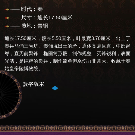
时代：秦
尺寸：通长17.50厘米
质地：青铜
通长17.50厘米，骹长5.50厘米，叶最宽3.70厘米，出土于
秦兵马俑三号坑。秦俑坑出土的矛，通体宽扁且直，中部起
脊，直刃前聚锋，椭圆筒形骹，制作规整，刃锋锐利，表面
光洁，是纯粹的刺兵，制作简单但杀伤力非常大。收藏于秦
始皇帝陵博物院。
数字版本